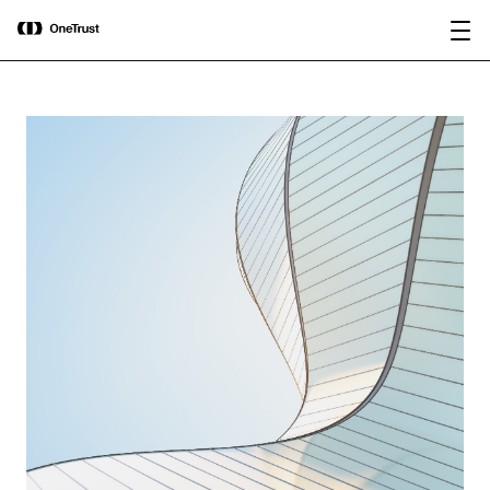
main
OneTrust nominata “Visionaria” nel
Scarica il
content
Magic Quadrant™ 2026 di Gartner®
rapporto
per le piattaforme di governance
dell’IA.