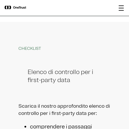
main
OneTrust nominata “Visionaria” nel
Scarica il
content
Magic Quadrant™ 2026 di Gartner®
rapporto
per le piattaforme di governance
dell’IA.
CHECKLIST
Elenco di controllo per i
first-party data
Scarica il nostro approfondito elenco di
controllo per i first-party data per:
comprendere i passaggi