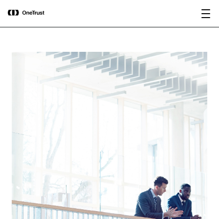
main
OneTrust nomeada “Visionária” no
content
Baixar relatório
Magic Quadrant™ 2026 da Gartner®
para plataformas de governança de IA.