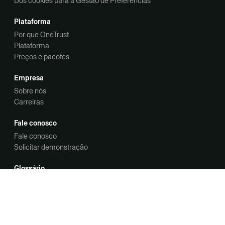
Dos cookies para a Gestão de Preferências
Plataforma
Por que OneTrust
Plataforma
Preços e pacotes
Empresa
Sobre nós
Carreiras
Fale conosco
Fale conosco
Solicitar demonstração
Glossário
Avaliação de conformidade
Avaliação de impacto sobre a proteção de dados (DPIA)
DORA
DPIA (IA)