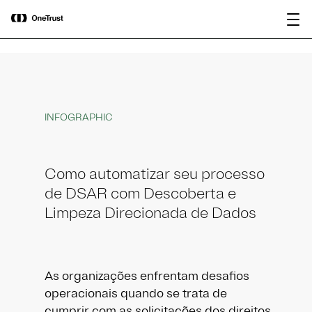
main
OneTrust nomeada “Visionária” no
content
Baixar relatório
Magic Quadrant™ 2026 da Gartner®
para plataformas de governança de IA.
INFOGRAPHIC
Como automatizar seu processo
de DSAR com Descoberta e
Limpeza Direcionada de Dados
As organizações enfrentam desafios
operacionais quando se trata de
cumprir com as solicitações dos direitos