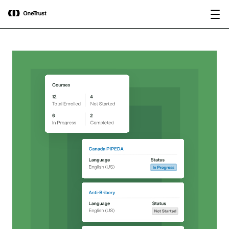
main
OneTrust nomeada “Visionária” no
content
Baixar relatório
Magic Quadrant™ 2026 da Gartner®
para plataformas de governança de IA.