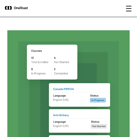
main
OneTrust als „Visionär“ im Gartner®
Bericht
content
Magic Quadrant™ 2026 für
herunterladen
Plattformen zur KI-Governance
ausgezeichnet.