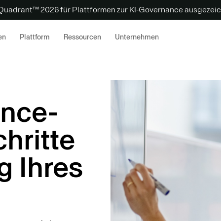
 Quadrant™ 2026 für Plattformen zur KI-Governance ausgezeic
en
Plattform
Ressourcen
Unternehmen
nce-
chritte
g Ihres