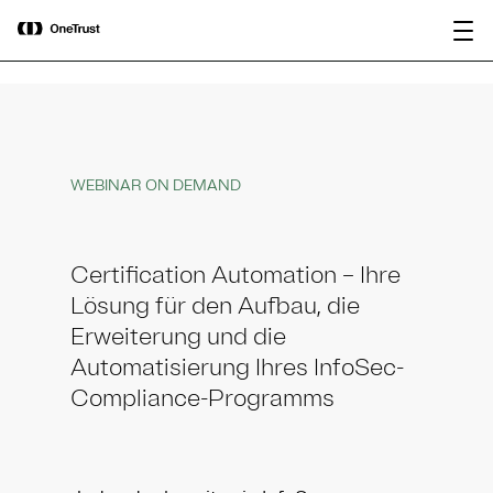
main
OneTrust als „Visionär“ im Gartner®
Bericht
content
Magic Quadrant™ 2026 für
herunterladen
Plattformen zur KI-Governance
ausgezeichnet.
WEBINAR ON DEMAND
Certification Automation – Ihre
Lösung für den Aufbau, die
Erweiterung und die
Automatisierung Ihres InfoSec-
Compliance-Programms