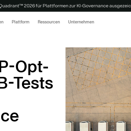
 Quadrant™ 2026 für Plattformen zur KI-Governance ausgezeic
en
Plattform
Ressourcen
Unternehmen
P-Opt-
B-Tests
ice