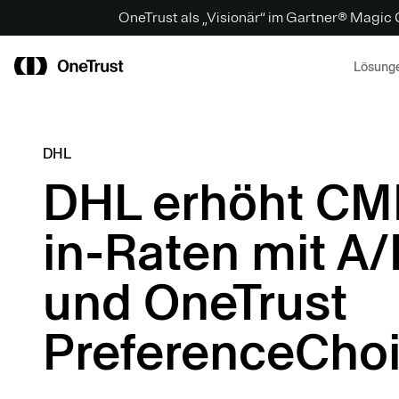
OneTrust als „Visionär“ im Gartner® Magic
Lösung
DHL
DHL erhöht CM
in-Raten mit A/
und OneTrust
PreferenceCho