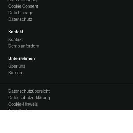
Cookie Consent
Data Lineage
Datenschutz
Kontakt
Kontakt
Demo anfordern
Unternehmen
Über uns
Karriere
Datenschutzübersicht
Datenschutzerklärung
Cookie-Hinweis
Trust Center
Ihre Datenschutzoptionen
Ihre Kommunikationseinstellungen
©2026 OneTrust