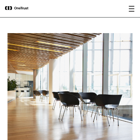
main
OneTrust als „Visionär“ im Gartner®
Bericht
content
Magic Quadrant™ 2026 für
herunterladen
Plattformen zur KI-Governance
ausgezeichnet.