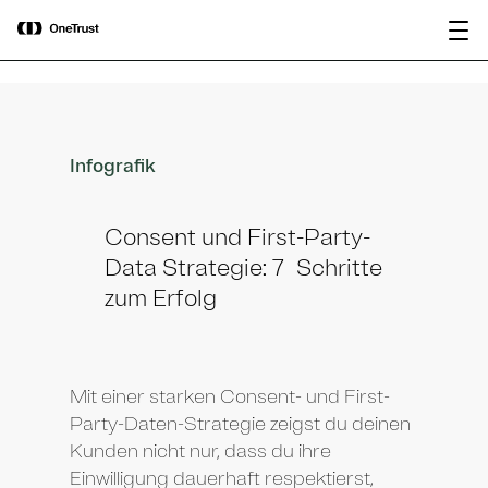
main
OneTrust als „Visionär“ im Gartner®
Bericht
content
Magic Quadrant™ 2026 für
herunterladen
Plattformen zur KI-Governance
ausgezeichnet.
Infografik
Consent und First-Party-
Data Strategie: 7 Schritte
zum Erfolg
Mit einer starken Consent- und First-
Party-Daten-Strategie zeigst du deinen
Kunden nicht nur, dass du ihre
Einwilligung dauerhaft respektierst,