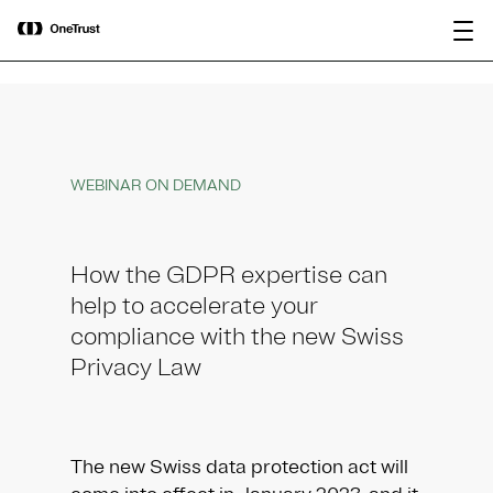
main
OneTrust als „Visionär“ im Gartner®
Bericht
content
Magic Quadrant™ 2026 für
herunterladen
Plattformen zur KI-Governance
ausgezeichnet.
WEBINAR ON DEMAND
How the GDPR expertise can
help to accelerate your
compliance with the new Swiss
Privacy Law
The new Swiss data protection act will