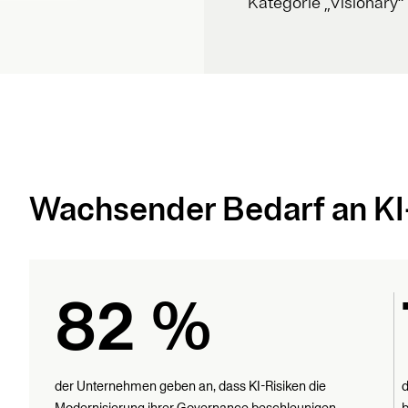
Kategorie „Visionary“ 
Wachsender Bedarf an K
82 %
der Unternehmen geben an, dass KI-Risiken die
d