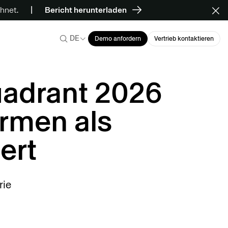
hnet.
Bericht herunterladen
DE
Demo anfordern
Vertrieb kontaktieren
uadrant 2026
ormen als
ert
rie