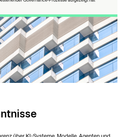
estehender Governance‑Prozesse aufgezeigt hat
ntnisse
arenz über KI-Systeme, Modelle, Agenten und