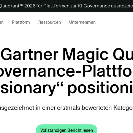
 Quadrant™ 2026 für Plattformen zur KI-Governance ausgezeic
en
Plattform
Ressourcen
Unternehmen
 Gartner Magic Q
overnance-Plattf
isionary“ positioni
sgezeichnet in einer erstmals bewerteten Katego
Vollständigen Bericht lesen