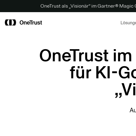
OneTrust als „Visionär“ im Gartner® Magic
Lösung
OneTrust im
für KI-G
„V
Au