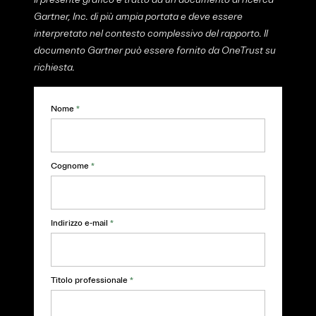
Gartner, Inc. di più ampia portata e deve essere
interpretato nel contesto complessivo del rapporto. Il
documento Gartner può essere fornito da OneTrust su
richiesta.
Nome
*
Cognome
*
Indirizzo e-mail
*
Titolo professionale
*