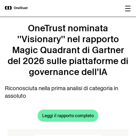
main
OneTrust nominata “Visionaria” nel
Scarica il
content
Magic Quadrant™ 2026 di Gartner®
rapporto
per le piattaforme di governance
dell’IA.
OneTrust nominata
''Visionary'' nel rapporto
Magic Quadrant di Gartner
del 2026 sulle piattaforme di
governance dell'IA
Riconosciuta nella prima analisi di categoria in
assoluto
Leggi il rapporto completo