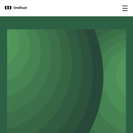
main
OneTrust als „Visionär“ im Gartner®
Bericht
content
Magic Quadrant™ 2026 für
herunterladen
Plattformen zur KI-Governance
ausgezeichnet.