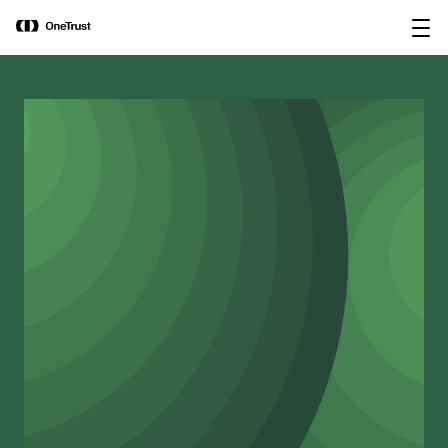
main
OneTrust nominata “Visionaria” nel
Scarica il
content
Magic Quadrant™ 2026 di Gartner®
rapporto
per le piattaforme di governance
dell’IA.