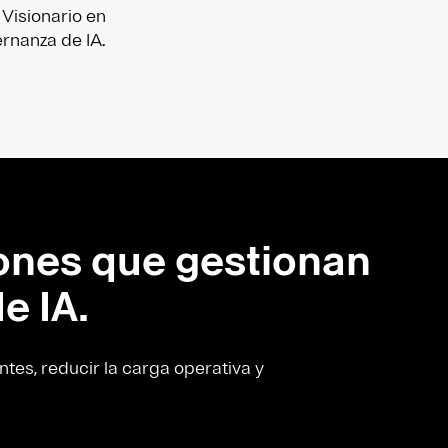
Visionario en
rnanza de IA.
ones que gestionan
e IA.
tes, reducir la carga operativa y