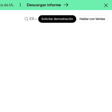
a de IA.
Descargar informe
ES
Solicitar demostración
Hablar con Ventas