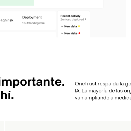
importante.
OneTrust respalda la gob
hí.
IA. La mayoría de las o
van ampliando a medid