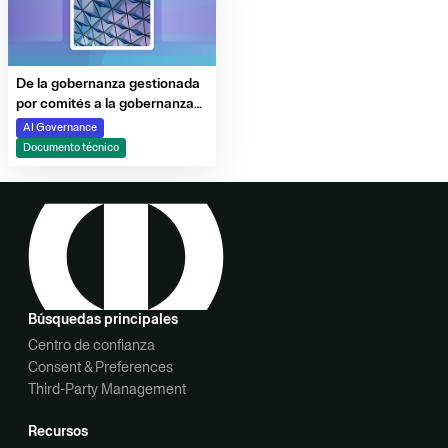
De la gobernanza gestionada
por comités a la gobernanza
desde el diseño
AI Governance
Documento técnico
Búsquedas principales
Centro de confianza
Consent & Preferences
Third-Party Management
Recursos