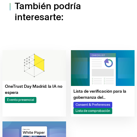
También podría
interesarte:
OneTrust Day Madrid: la IA no
Lista de verificación para la
espera
gobernanza del
Evento presencial
consentimiento preparada
Consent & Preferences
para la IA para profesionales
Lista de comprobación
del marketing