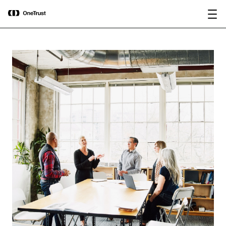
main
OneTrust nombrada Visionaria en el
Descargar
content
Magic Quadrant™ de Gartner® 2026
informe
para plataformas de gobernanza de IA.