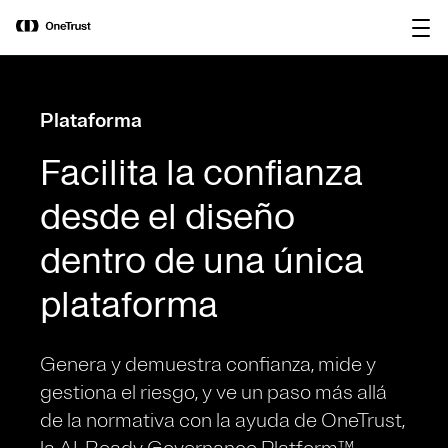
main
OneTrust nombrada Visionaria en el
Descargar
content
Magic Quadrant™ de Gartner® 2026
informe
para plataformas de gobernanza de IA.
Plataforma
Facilita la confianza
desde el diseño
dentro de una única
plataforma
Genera y demuestra confianza, mide y
gestiona el riesgo, y ve un paso más allá
de la normativa con la ayuda de OneTrust,