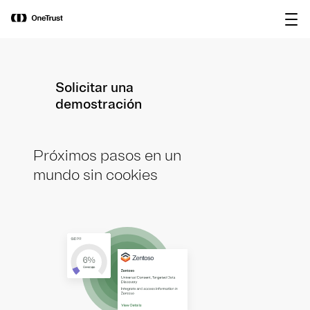
main
OneTrust nombrada Visionaria en el
Descargar
content
Magic Quadrant™ de Gartner® 2026
informe
para plataformas de gobernanza de IA.
Solicitar una
demostración
Próximos pasos en un
mundo sin cookies