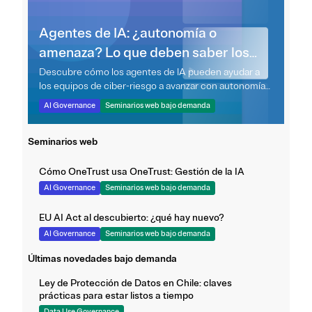
Agentes de IA: ¿autonomía o
amenaza? Lo que deben saber los
equipos de ciber-riesgo
Descubre cómo los agentes de IA pueden ayudar a
los equipos de ciber-riesgo a avanzar con autonomía
controlada y una gestión segura y transparente.
AI Governance
Seminarios web bajo demanda
Seminarios web
Cómo OneTrust usa OneTrust: Gestión de la IA
AI Governance
Seminarios web bajo demanda
EU AI Act al descubierto: ¿qué hay nuevo?
AI Governance
Seminarios web bajo demanda
Últimas novedades bajo demanda
Ley de Protección de Datos en Chile: claves
prácticas para estar listos a tiempo
Data Use Governance