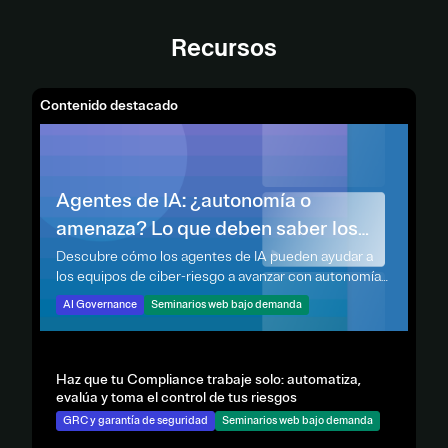
Recursos
Contenido destacado
Agentes de IA: ¿autonomía o
amenaza? Lo que deben saber los
equipos de ciber-riesgo
Descubre cómo los agentes de IA pueden ayudar a
los equipos de ciber-riesgo a avanzar con autonomía
controlada y una gestión segura y transparente.
AI Governance
Seminarios web bajo demanda
Haz que tu Compliance trabaje solo: automatiza,
evalúa y toma el control de tus riesgos
GRC y garantía de seguridad
Seminarios web bajo demanda