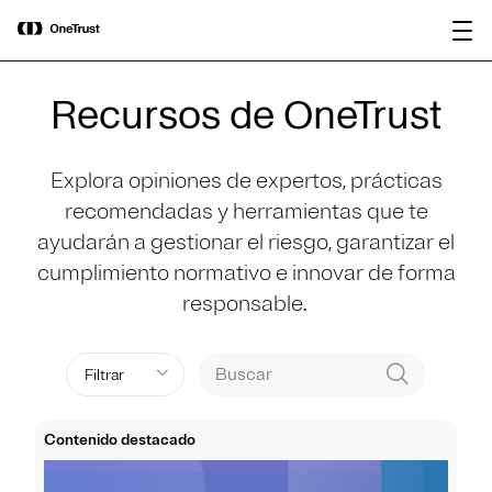
main
OneTrust nombrada Visionaria en el
Descargar
content
Magic Quadrant™ de Gartner® 2026
informe
para plataformas de gobernanza de IA.
Recursos de OneTrust
Explora opiniones de expertos, prácticas
recomendadas y herramientas que te
ayudarán a gestionar el riesgo, garantizar el
cumplimiento normativo e innovar de forma
responsable.
Filtrar
Contenido destacado