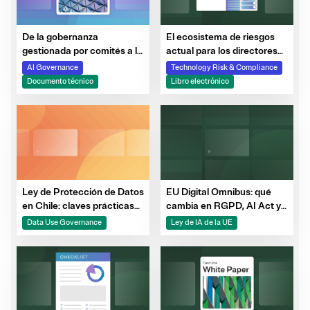
De la gobernanza
El ecosistema de riesgos
gestionada por comités a la
actual para los directores
gobernanza desde el diseño
de seguridad de la
AI Governance
Technology Risk & Compliance
información: IA, terceros,
Documento técnico
Libro electrónico
partes ulteriores y mucho
más
Ley de Protección de Datos
EU Digital Omnibus: qué
en Chile: claves prácticas
cambia en RGPD, AI Act y
para estar listos a tiempo
ePrivacy
Data Use Governance
Ley de IA de la UE