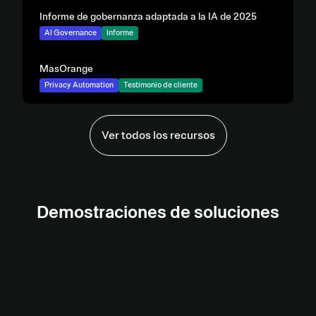
Informe de gobernanza adaptada a la IA de 2025
AI Governance
Informe
MasOrange
Privacy Automation
Testimonio de cliente
Ver todos los recursos
Demostración de Gobernanza de
Demostraciones de soluciones
la IA
Demostración de Gestión de
terceros
View demo
Demostración de Automatización
de la privacidad
View Demo
View demo