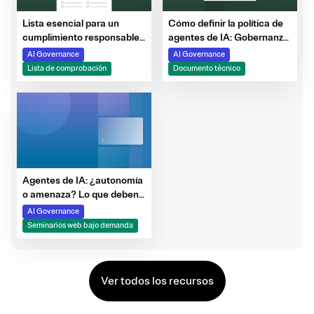
Lista esencial para un
Cómo definir la política de
cumplimiento responsable
agentes de IA: Gobernanza
de la Ley de IA de la UE
de la próxima oleada de
AI Governance
AI Governance
sistemas inteligentes
Lista de comprobación
Documento técnico
Agentes de IA: ¿autonomía
o amenaza? Lo que deben
saber los equipos de ciber-
AI Governance
riesgo
Seminarios web bajo demanda
Ver todos los recursos