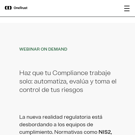
main
OneTrust nombrada Visionaria en el
Descargar
content
Magic Quadrant™ de Gartner® 2026
informe
para plataformas de gobernanza de IA.
WEBINAR ON DEMAND
Haz que tu Compliance trabaje
solo: automatiza, evalúa y toma el
control de tus riesgos
La nueva realidad regulatoria está
desbordando a los equipos de
cumplimiento. Normativas como
NIS2,