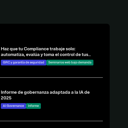
Haz que tu Compliance trabaje solo:
automatiza, evalúa y toma el control de tus
riesgos
GRC y garantía de seguridad
Seminarios web bajo demanda
Informe de gobernanza adaptada a la IA de
2025
AI Governance
Informe