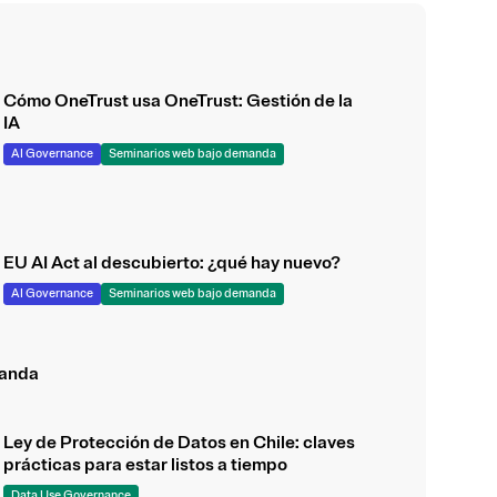
Cómo OneTrust usa OneTrust: Gestión de la
IA
AI Governance
Seminarios web bajo demanda
EU AI Act al descubierto: ¿qué hay nuevo?
AI Governance
Seminarios web bajo demanda
manda
Ley de Protección de Datos en Chile: claves
prácticas para estar listos a tiempo
Data Use Governance