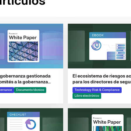
artículos
 gobernanza gestionada
El ecosistema de riesgos ac
omités a la gobernanza
para los directores de segu
 el diseño
de la información: IA, tercer
vernance
Documento técnico
Technology Risk & Compliance
partes ulteriores y mucho 
Libro electrónico