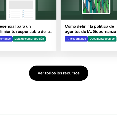
 esencial para un
Cómo definir la política de
imiento responsable de la
agentes de IA: Gobernanza 
e IA de la UE
próxima oleada de sistema
vernance
Lista de comprobación
AI Governance
Documento técnico
inteligentes
Ver todos los recursos