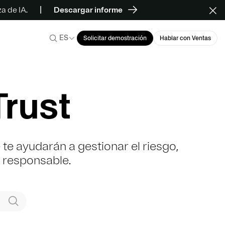
a de IA.
Descargar informe
ES
Solicitar demostración
Hablar con Ventas
rust
e ayudarán a gestionar el riesgo,
a responsable.