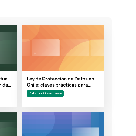
Ley de Protección de Datos en
tual
Chile: claves prácticas para
ridad
estar listos a tiempo
os,
Data Use Governance
más