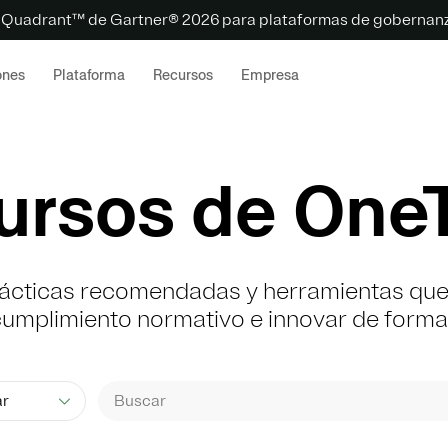
 Quadrant™ de Gartner® 2026 para plataformas de gobernanz
ones
Plataforma
Recursos
Empresa
ursos de OneT
rácticas recomendadas y herramientas que t
 cumplimiento normativo e innovar de form
ar