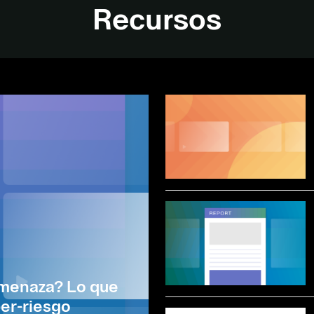
Recursos
amenaza? Lo que
ber-riesgo