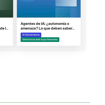
Agentes de IA: ¿autonomía o
amenaza? Lo que deben saber
de la
los equipos de ciber-riesgo
s
AI Governance
Seminarios web bajo demanda