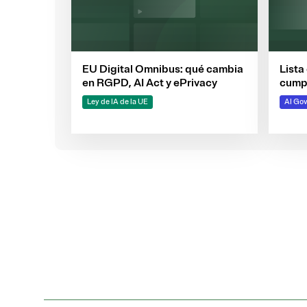
EU Digital Omnibus: qué cambia
Lista
en RGPD, AI Act y ePrivacy
cumpl
Ley d
Ley de IA de la UE
AI Go