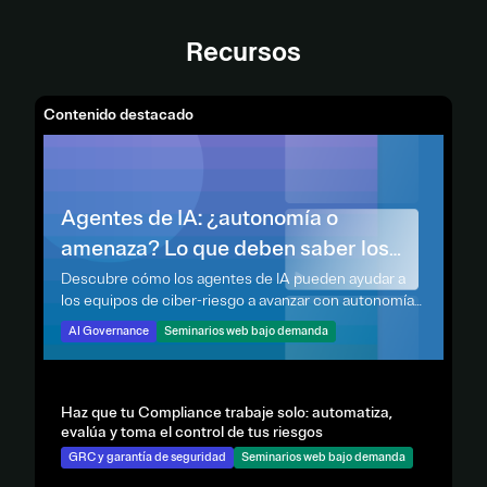
Recursos
Contenido destacado
Agentes de IA: ¿autonomía o
amenaza? Lo que deben saber los
equipos de ciber-riesgo
Descubre cómo los agentes de IA pueden ayudar a
los equipos de ciber-riesgo a avanzar con autonomía
controlada y una gestión segura y transparente.
AI Governance
Seminarios web bajo demanda
Haz que tu Compliance trabaje solo: automatiza,
evalúa y toma el control de tus riesgos
GRC y garantía de seguridad
Seminarios web bajo demanda