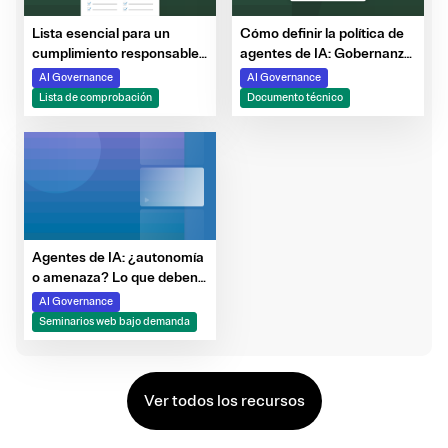
Lista esencial para un
Cómo definir la política de
cumplimiento responsable
agentes de IA: Gobernanza
de la Ley de IA de la UE
de la próxima oleada de
AI Governance
AI Governance
sistemas inteligentes
Lista de comprobación
Documento técnico
Agentes de IA: ¿autonomía
o amenaza? Lo que deben
saber los equipos de ciber-
AI Governance
riesgo
Seminarios web bajo demanda
Ver todos los recursos