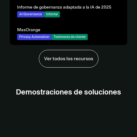
Informe de gobernanza adaptada a la IA de 2025
AI Governance
Informe
MasOrange
Privacy Automation
Testimonio de cliente
Ver todos los recursos
Demostración de Gobernanza de
Demostraciones de soluciones
la IA
Demostración de Gestión de
terceros
View demo
Demostración de Automatización
de la privacidad
View Demo
View demo