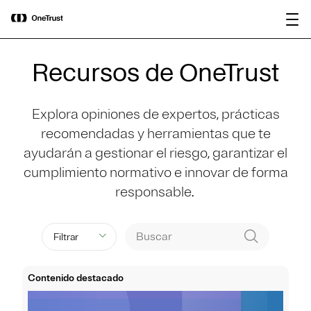
main
OneTrust nombrada Visionaria en el
Descargar
content
Magic Quadrant™ de Gartner® 2026
informe
para plataformas de gobernanza de IA.
Recursos de OneTrust
Explora opiniones de expertos, prácticas
recomendadas y herramientas que te
ayudarán a gestionar el riesgo, garantizar el
cumplimiento normativo e innovar de forma
responsable.
Filtrar
Contenido destacado