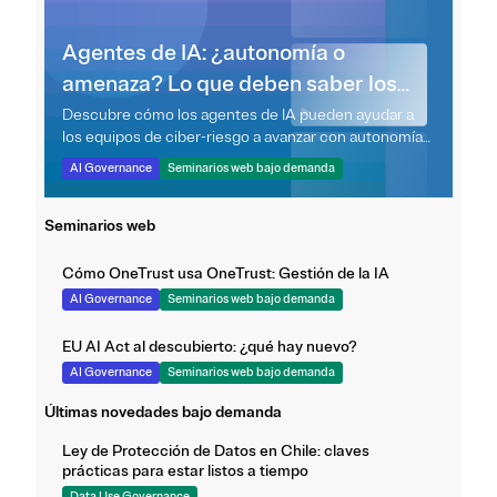
Agentes de IA: ¿autonomía o
amenaza? Lo que deben saber los
equipos de ciber-riesgo
Descubre cómo los agentes de IA pueden ayudar a
los equipos de ciber-riesgo a avanzar con autonomía
controlada y una gestión segura y transparente.
AI Governance
Seminarios web bajo demanda
Seminarios web
Cómo OneTrust usa OneTrust: Gestión de la IA
AI Governance
Seminarios web bajo demanda
EU AI Act al descubierto: ¿qué hay nuevo?
AI Governance
Seminarios web bajo demanda
Últimas novedades bajo demanda
Ley de Protección de Datos en Chile: claves
prácticas para estar listos a tiempo
Data Use Governance