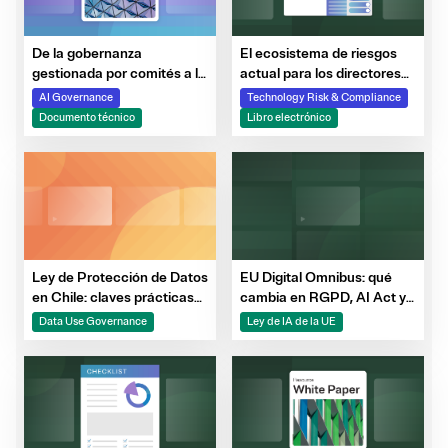
De la gobernanza
El ecosistema de riesgos
gestionada por comités a la
actual para los directores
gobernanza desde el diseño
de seguridad de la
AI Governance
Technology Risk & Compliance
información: IA, terceros,
Documento técnico
Libro electrónico
partes ulteriores y mucho
más
Ley de Protección de Datos
EU Digital Omnibus: qué
en Chile: claves prácticas
cambia en RGPD, AI Act y
para estar listos a tiempo
ePrivacy
Data Use Governance
Ley de IA de la UE