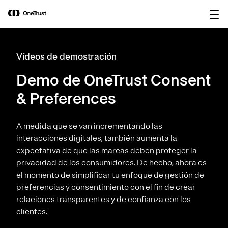
main
OneTrust nombrada Visionaria en el
Descargar
content
Magic Quadrant™ de Gartner® 2026
informe
para plataformas de gobernanza de IA.
Vídeos de demostración
Demo de OneTrust Consent
& Preferences
A medida que se van incrementando las
interacciones digitales, también aumenta la
expectativa de que las marcas deben proteger la
privacidad de los consumidores. De hecho, ahora es
el momento de simplificar tu enfoque de gestión de
preferencias y consentimiento con el fin de crear
relaciones transparentes y de confianza con los
clientes.