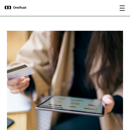
main
OneTrust nombrada Visionaria en el
Descargar
content
Magic Quadrant™ de Gartner® 2026
informe
para plataformas de gobernanza de IA.