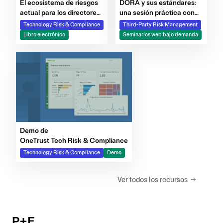
DORA y sus estándares:
El ecosistema de riesgos
una sesión práctica con
actual para los directores
OneTrust y Deloitte
de seguridad de la
Third-Party Risk Management
Technology Risk & Compliance
información: IA, terceros,
Seminarios web bajo demanda
Libro electrónico
partes ulteriores y mucho
más
Demo de
OneTrust Tech Risk & Compliance
Technology Risk & Compliance
Demo
Ver todos los recursos
P+F