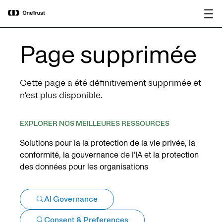
main
OneTrust nommée « Visionnaire »
Télécharger le
content
dans le Magic Quadrant™ 2026 de
rapport
Gartner® pour les plateformes de
gouvernance de l’IA.
Page supprimée
Cette page a été définitivement supprimée et
n’est plus disponible.
EXPLORER NOS MEILLEURES RESSOURCES
Solutions pour la la protection de la vie privée, la
conformité, la gouvernance de l’IA et la protection
des données pour les organisations
AI Governance
Consent & Preferences