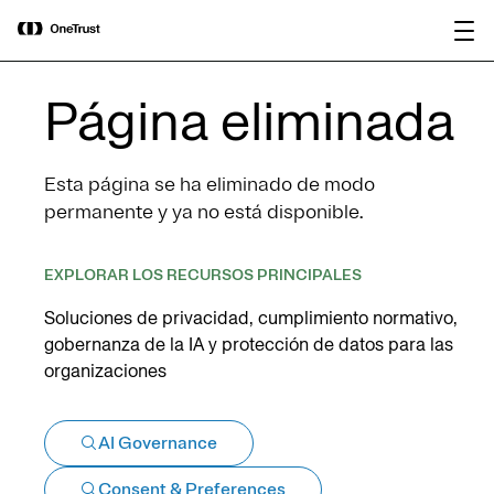
main
OneTrust nombrada Visionaria en el
Descargar
content
Magic Quadrant™ de Gartner® 2026
informe
para plataformas de gobernanza de IA.
Página eliminada
Esta página se ha eliminado de modo
permanente y ya no está disponible.
EXPLORAR LOS RECURSOS PRINCIPALES
Soluciones de privacidad, cumplimiento normativo,
gobernanza de la IA y protección de datos para las
organizaciones
AI Governance
Consent & Preferences