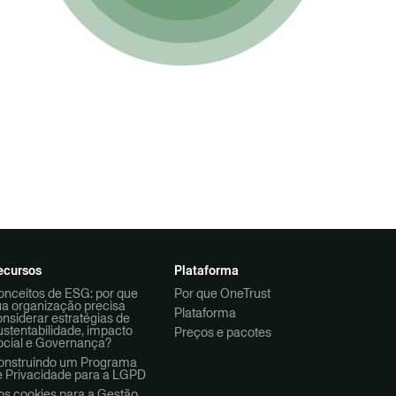
ecursos
Plataforma
onceitos de ESG: por que
Por que OneTrust
ua organização precisa
Plataforma
nsiderar estratégias de
stentabilidade, impacto
Preços e pacotes
ocial e Governança?
onstruindo um Programa
e Privacidade para a LGPD
os cookies para a Gestão