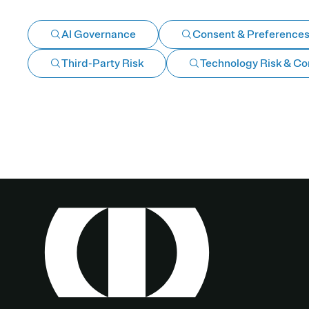
AI Governance
Consent & Preference
Third-Party Risk
Technology Risk & C