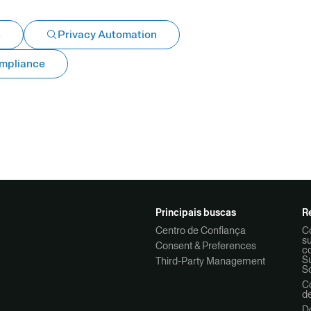
s
Privacy Automation
ompliance
Principais buscas
R
Centro de Confiança
C
s
Consent & Preferences
co
Su
Third-Party Management
S
C
d
D