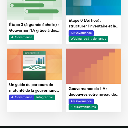
Étape 0 (Ad hoc) :
Étape 3 (à grande échelle) :
structurer l’inventaire et les
Gouverner l’IA grâce à des
principes clés de
AI Governance
garde-fous, à la
gouvernance de l'IA
AI Governance
Webinaires à la demande
surveillance et à
l’automatisation des
preuves
Un guide du parcours de
Gouvernance de l’IA :
maturité de la gouvernance
découvrez votre niveau de
de l’IA
AI Governance
Infographie
maturité
AI Governance
Futurs webinaires