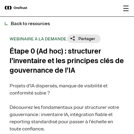
main
OneTrust nommée « Visionnaire »
Télécharger le
content
dans le Magic Quadrant™ 2026 de
rapport
Gartner® pour les plateformes de
gouvernance de l’IA.
Back to resources
Partager
WEBINAIRE À LA DEMANDE.
Étape 0 (Ad hoc) : structurer
l’inventaire et les principes clés de
gouvernance de l'IA
Projets d’IA dispersés, manque de visibilité et
conformité subie ?
Découvrez les fondamentaux pour structurer votre
gouvernance : inventaire IA, intégration fiable et
reporting standardisé pour passer à l’échelle en
toute confiance.