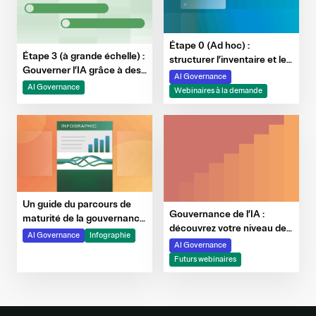
Étape 0 (Ad hoc) :
Étape 3 (à grande échelle) :
structurer l’inventaire et les
Gouverner l’IA grâce à des
principes clés de
AI Governance
garde-fous, à la
gouvernance de l'IA
AI Governance
Webinaires à la demande
surveillance et à
l’automatisation des
preuves
Un guide du parcours de
Gouvernance de l’IA :
maturité de la gouvernance
découvrez votre niveau de
de l’IA
AI Governance
Infographie
maturité
AI Governance
Futurs webinaires