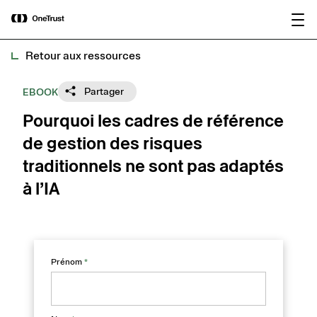
main
OneTrust nommée « Visionnaire »
Télécharger le
content
dans le Magic Quadrant™ 2026 de
rapport
Gartner® pour les plateformes de
gouvernance de l’IA.
Retour aux ressources
Partager
EBOOK
Pourquoi les cadres de référence
de gestion des risques
traditionnels ne sont pas adaptés
à l’IA
Prénom
*