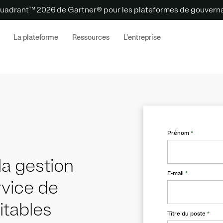
uadrant™ 2026 de Gartner® pour les plateformes de gouvernan
La plateforme
Ressources
L’entreprise
Prénom
*
a gestion
E-mail
*
vice de
itables
Titre du poste
*