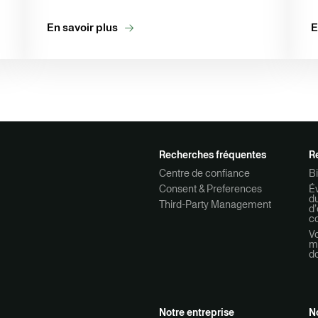
En savoir plus
E
Recherches fréquentes
R
Centre de confiance
Bi
Consent & Preferences
Év
d
Third-Party Management
d’
co
Vo
mo
d
Notre entreprise
N