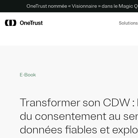
OneTrust nommée « Visionnaire » dans le Magic Q
Solutions
E-Book
Transformer son CDW : l
du consentement au ser
données fiables et explo