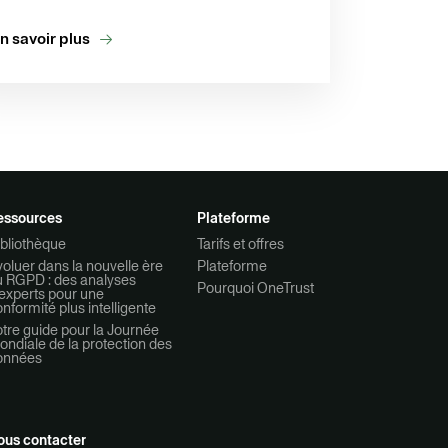
n savoir plus
essources
Plateforme
bliothèque
Tarifs et offres
oluer dans la nouvelle ère
Plateforme
u RGPD : des analyses
Pourquoi OneTrust
experts pour une
nformité plus intelligente
tre guide pour la Journée
ndiale de la protection des
onnées
ous contacter