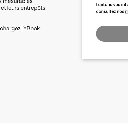
ts mesurables
traitons vos inf
 et leurs entrepôts
consultez nos
m
échargez l’eBook