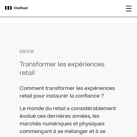
main
OneTrust nommée « Visionnaire »
Télécharger le
content
dans le Magic Quadrant™ 2026 de
rapport
Gartner® pour les plateformes de
gouvernance de l’IA.
EBOOK
Transformer les expériences
retail
Comment transformer les expériences
retail pour instaurer la confiance ?
Le monde du retail a considérablement
évolué ces dernières années, les
marchés numériques et physiques
commençant à se mélanger et à se