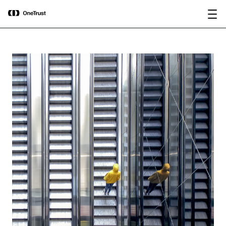
main
OneTrust nominata “Visionaria” nel
Scarica il
content
Magic Quadrant™ 2026 di Gartner®
rapporto
per le piattaforme di governance
dell’IA.