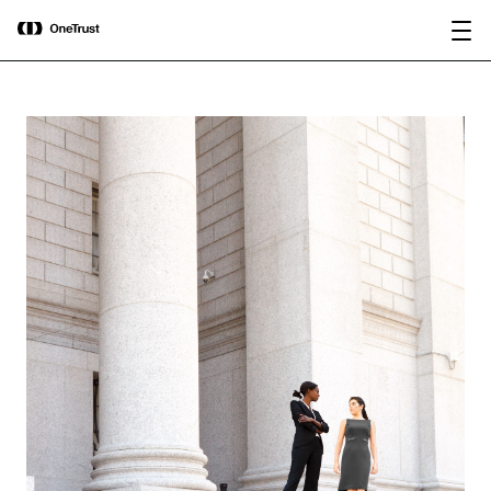
main
OneTrust nominata “Visionaria” nel
Scarica il
content
Magic Quadrant™ 2026 di Gartner®
rapporto
per le piattaforme di governance
dell’IA.