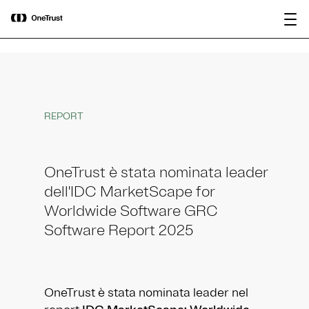
main
OneTrust nominata “Visionaria” nel
Scarica il
content
Magic Quadrant™ 2026 di Gartner®
rapporto
per le piattaforme di governance
dell’IA.
REPORT
OneTrust è stata nominata leader
dell'IDC MarketScape for
Worldwide Software GRC
Software Report 2025
OneTrust è stata nominata leader nel