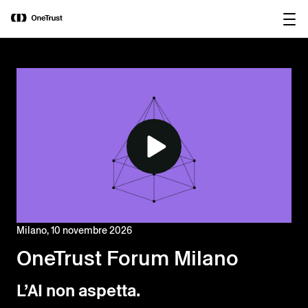
main
OneTrust nominata “Visionaria” nel
Scarica il
content
Magic Quadrant™ 2026 di Gartner®
rapporto
per le piattaforme di governance
dell’IA.
Milano, 10 novembre 2026
OneTrust Forum Milano
L’AI non aspetta.