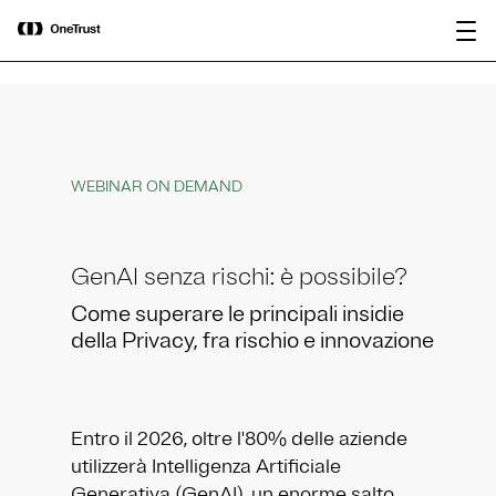
main
OneTrust nominata “Visionaria” nel
Scarica il
content
Magic Quadrant™ 2026 di Gartner®
rapporto
per le piattaforme di governance
dell’IA.
WEBINAR ON DEMAND
GenAI senza rischi: è possibile?
Come superare le principali insidie
della Privacy, fra rischio e innovazione
Entro il 2026, oltre l'80% delle aziende
utilizzerà Intelligenza Artificiale
Generativa (GenAI), un enorme salto