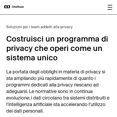
main
OneTrust nominata “Visionaria” nel
Scarica il
content
Magic Quadrant™ 2026 di Gartner®
rapporto
per le piattaforme di governance
dell’IA.
Soluzioni per i team addetti alla privacy
Costruisci un programma di
privacy che operi come un
sistema unico
La portata degli obblighi in materia di privacy si
sta ampliando più rapidamente di quanto i
programmi dedicati alla privacy riescano ad
adeguarsi. Le normative sono in continua
evoluzione, i dati circolano tra sistemi distribuiti e
l'intelligenza artificiale sta accelerando l'utilizzo
dei dati personali.