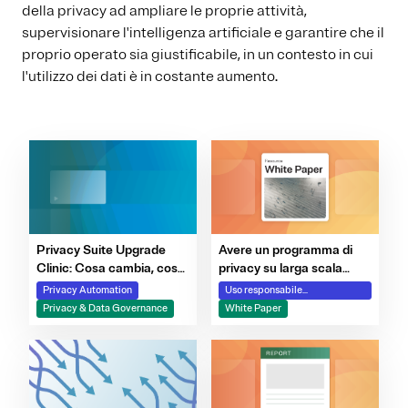
della privacy ad ampliare le proprie attività,
supervisionare l'intelligenza artificiale e garantire che il
proprio operato sia giustificabile, in un contesto in cui
l'utilizzo dei dati è in costante aumento.
Privacy Suite Upgrade
Avere un programma di
Clinic: Cosa cambia, cosa
privacy su larga scala
migliora e come ottenere
senza utilizzare l'IA è
Privacy Automation
Uso responsabile
valore rapidamente
impossibile: la nuova era
dell'intelligenza artificiale
Privacy & Data Governance
White Paper
della gestione della
privacy