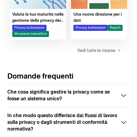
Valuta la tua maturità nella
Una nuova direzione per i
gestione della privacy dei
dati
dati con la nostra
Privacy Automation
Privacy Automation
Report
valutazione
Strumento interattivo
Vedi tutte le risorse
Domande frequenti
Che cosa significa gestire la privacy come se
fosse un sistema unico?
In che modo questo differisce dai flussi di lavoro
sulla privacy o dagli strumenti di conformità
normativa?