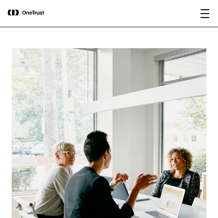
main
OneTrust nominata “Visionaria” nel
Scarica il
content
Magic Quadrant™ 2026 di Gartner®
rapporto
per le piattaforme di governance
dell’IA.