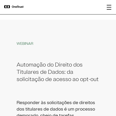
main
OneTrust nomeada “Visionária” no
content
Baixar relatório
Magic Quadrant™ 2026 da Gartner®
para plataformas de governança de IA.
WEBINAR
Automação do Direito dos
Titulares de Dados: da
solicitação de acesso ao opt-out
Responder às solicitações de direitos
dos titulares de dados é um processo
demorado, cheio de tarefas