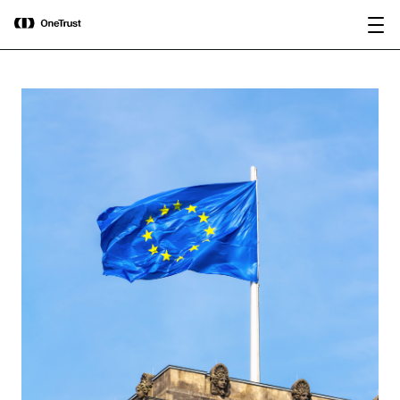
main
OneTrust nomeada “Visionária” no
content
Baixar relatório
Magic Quadrant™ 2026 da Gartner®
para plataformas de governança de IA.