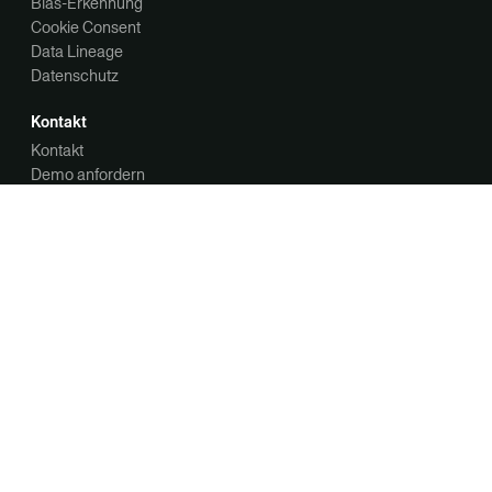
Bias-Erkennung
Cookie Consent
Data Lineage
Datenschutz
Kontakt
Kontakt
Demo anfordern
Unternehmen
Über uns
Karriere
Datenschutzübersicht
Datenschutzerklärung
Cookie-Hinweis
Trust Center
Ihre Datenschutzoptionen
Ihre Kommunikationseinstellungen