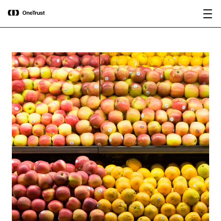
main
OneTrust als „Visionär“ im Gartner®
Bericht
content
Magic Quadrant™ 2026 für
herunterladen
Plattformen zur KI-Governance
ausgezeichnet.