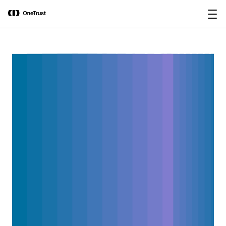
main
OneTrust nombrada Visionaria en el
Descargar
content
Magic Quadrant™ de Gartner® 2026
informe
para plataformas de gobernanza de IA.