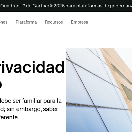
 Quadrant™ de Gartner® 2026 para plataformas de gobernanz
ones
Plataforma
Recursos
Empresa
rivacidad
o
be ser familiar para la
ad; sin embargo, saber
erente.