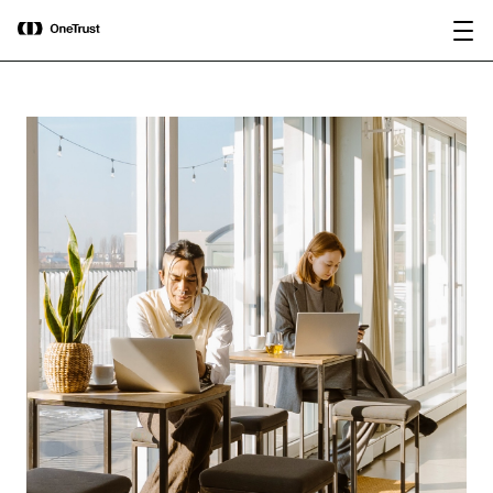
main
OneTrust nommée « Visionnaire »
Télécharger le
content
dans le Magic Quadrant™ 2026 de
rapport
Gartner® pour les plateformes de
gouvernance de l’IA.