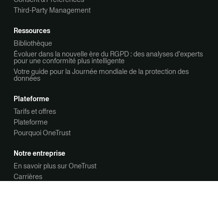
Third-Party Management
Ressources
Bibliothèque
Évoluer dans la nouvelle ère du RGPD : des analyses d’experts
pour une conformité plus intelligente
Votre guide pour la Journée mondiale de la protection des
données
Plateforme
Tarifs et offres
Plateforme
Pourquoi OneTrust
Notre entreprise
En savoir plus sur OneTrust
Carrières
Nous contacter
Nous contacter