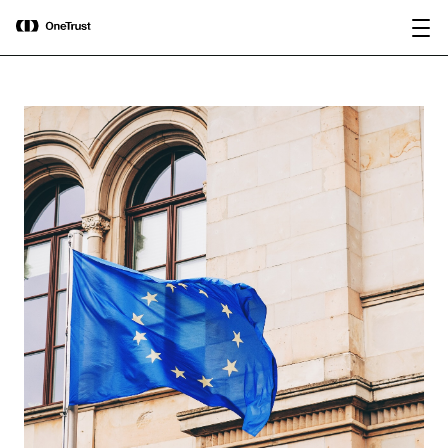
main
OneTrust nommée « Visionnaire »
Télécharger le
content
dans le Magic Quadrant™ 2026 de
rapport
Gartner® pour les plateformes de
gouvernance de l’IA.