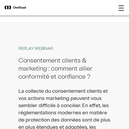
main
OneTrust nommée « Visionnaire »
Télécharger le
content
dans le Magic Quadrant™ 2026 de
rapport
Gartner® pour les plateformes de
gouvernance de l’IA.
REPLAY WEBINAR
Consentement clients &
marketing : comment allier
conformité et confiance ? ​
La collecte du consentement clients et
vos actions marketing peuvent vous
sembler difficile à concilier. En effet, les
réglementations modernes en matière
de protection des données sont de plus
en plus étendues et adoptées, les