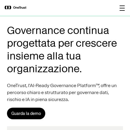
main
OneTrust nominata “Visionaria” nel
Scarica il
content
Magic Quadrant™ 2026 di Gartner®
rapporto
per le piattaforme di governance
dell’IA.
Governance continua
progettata per crescere
insieme alla tua
organizzazione.
OneTrust, l'AI-Ready Governance Platform™, offre un
percorso chiaro e strutturato per governare dati,
rischio e IA in piena sicurezza.
Guarda la demo