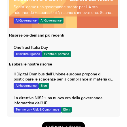
Scopri come una governance pronta per l’IA sta
ridefinendo responsabilità, rischio e innovazione. Scarica
il Rapporto sulle previsioni OneTrust 2026 per esplorare
AI Governance
AI Governance
i principali insight che stanno plasmando una leadership
responsabile nell’IA.
Risorse on-demand più recenti
OneTrust Italia Day
Trust Intelligence
Evento di persona
Esplora le nostre risorse
Il Digital Omnibus dell'Unione europea propone di
posticipare le scadenze per la compliance in materia di
IA
AI Governance
Blog
La direttiva NIS2: una nuova era della governance
informatica dell'UE
Technology Risk & Compliance
Blog